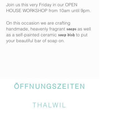
Join us this very Friday in our OPEN
HOUSE WORKSHOP from 10am until 9pm.
On this occasion we are crafting
handmade, heavenly fragrant 𝖘𝖔𝖆𝖕𝖘 as well
as a self-painted ceramic 𝖘𝖔𝖆𝖕 𝖉𝖎𝖘𝖍 to put
your beautiful bar of soap on.
Fear not, we will guide you along the
process of soap making so you could take
home a unique and useful present for
yourself or a loved one.
Everyone is welcome, anytime during this
ÖFFNUNGSZEITEN
day - we'll be there!
Age recommendation: from 6+
THALWIL
You can come to our OPEN HOUSE
WORKSHOP any time during the day and
stay as long as you like (or can), but we
recommend that you calculate at least
2
hours
for the making of your items, to make
sure you have time for everything including