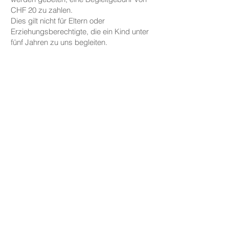
CHF 20 zu zahlen.
Dies gilt nicht für Eltern oder
Erziehungsberechtigte, die ein Kind unter
fünf Jahren zu uns begleiten.
PREISE
Die Preise für unsere Keramikarbeiten
beginnen bei CHF 30, je nach Größe und
Form.
Tassen, Teller und kleine Schalen sind ab
CHF 30 erhältlich, während größere
Schalen und Vasen preislich bei CHF 59
starten.
Wir berechnen keine zusätzliche
Studiogebühr – alle Materialien, Glasur
und das Brennen sind im Preis inbegriffen.
Gold- oder Platindekorationen sind gegen
Aufpreis erhältlich.