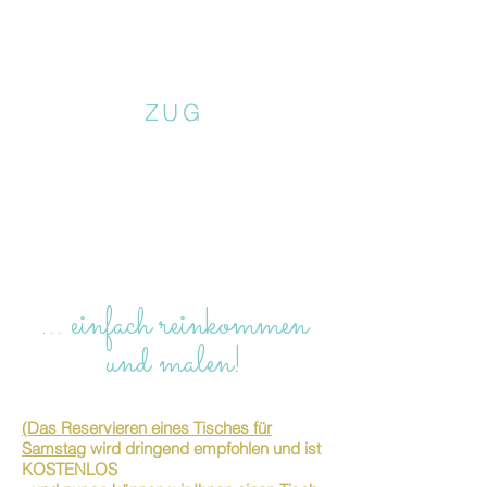
chatting and snacking - no need to rush!
No reservation needed, just wlak in.
Price: 59 CHF including all materials for
making 2 bars of soap and a soap dish
ZUG
ⓈⓅⒺⒸⒾⒶⓁ ⒹⒺⒶⓁ: we offer a 10%
discount for university students!
… einfach reinkommen
und malen!
(Das Reservieren eines Tisches für
Samstag
wird dringend empfohlen und ist
KOSTENLOS