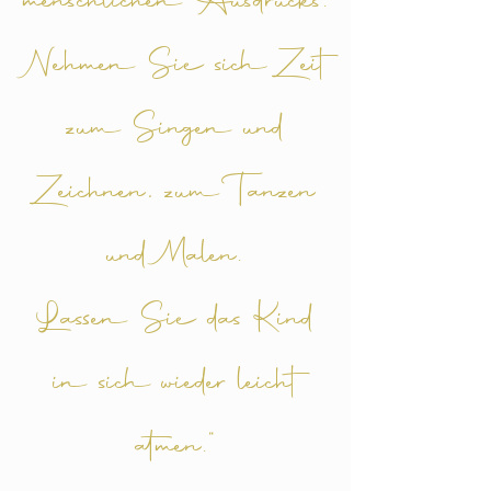
menschlichen Ausdrucks.
Nehmen Sie sich Zeit
zum Singen und
Zeichnen, zum Tanzen
und Malen.
Lassen Sie das Kind
in sich wieder leicht
atmen.“