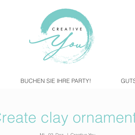
BUCHEN SIE IHRE PARTY!
GUT
reate clay ornamen
Mi., 02. Dez.
  |  
Creative You