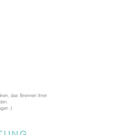
iken, das Brennen Ihrer
nden.
agen :)
ITUNG