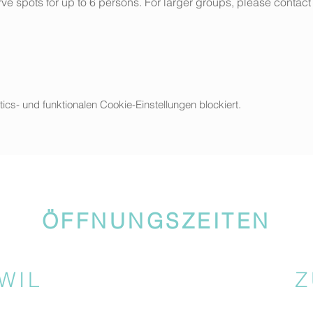
ve spots for up to 6 persons. For larger groups, please contact 
s- und funktionalen Cookie-Einstellungen blockiert.
ÖFFNUNGSZEITEN
WIL
Z