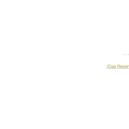
…
(Das Reserv