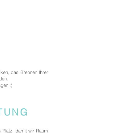
iken, das Brennen Ihrer
nden.
agen :)
ITUNG
n Platz, damit wir Raum