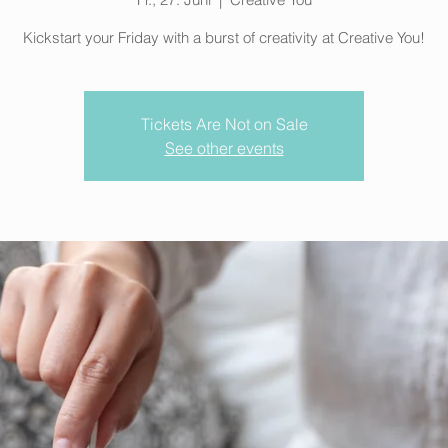
Kickstart your Friday with a burst of creativity at Creative You!
Tickets Are Not on Sale
See other events