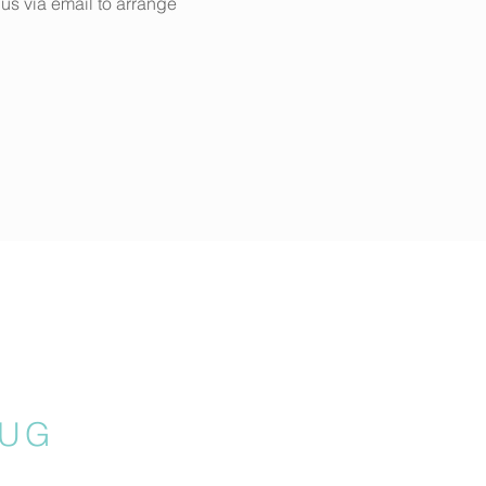
us via email to arrange 
UG