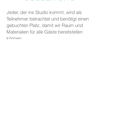
Jeder, der ins Studio kommt, wird als
Teilnehmer betrachtet und benötigt einen
gebuchten Platz, damit wir Raum und
Materialien für alle Gäste bereitstellen
können.
Gäste, die jemanden begleiten, aber nicht
an den kreativen Aktivitäten teilnehmen,
werden gebeten, eine Begleitgebühr von
CHF 20 zu zahlen.
Dies gilt nicht für Eltern oder
Erziehungsberechtigte, die ein Kind unter
fünf Jahren zu uns begleiten.
PREISE
Die Preise für unsere Keramikarbeiten
beginnen bei CHF 30, je nach Größe und
Form.
Tassen, Teller und kleine Schalen sind ab