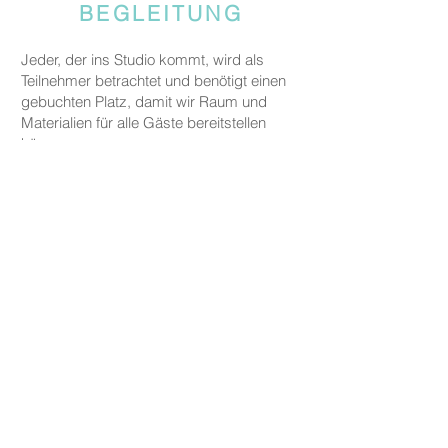
BEGLEITUNG
Jeder, der ins Studio kommt, wird als
Teilnehmer betrachtet und benötigt einen
gebuchten Platz, damit wir Raum und
Materialien für alle Gäste bereitstellen
können.
Gäste, die jemanden begleiten, aber nicht
an den kreativen Aktivitäten teilnehmen,
werden gebeten, eine Begleitgebühr von
CHF 20 zu zahlen.
Dies gilt nicht für Eltern oder
Erziehungsberechtigte, die ein Kind unter
fünf Jahren zu uns begleiten.
PREISE
Die Preise für unsere Keramikarbeiten
beginnen bei CHF 30, je nach Größe und
Form.