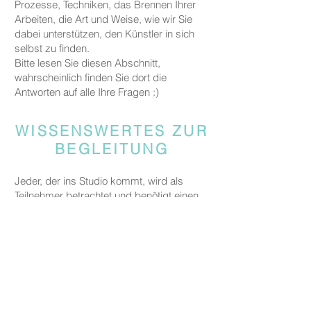
Prozesse, Techniken, das Brennen Ihrer
Arbeiten, die Art und Weise, wie wir Sie
dabei unterstützen, den Künstler in sich
selbst zu finden.
Bitte lesen Sie diesen Abschnitt,
wahrscheinlich finden Sie dort die
Antworten auf alle Ihre Fragen :)
WISSENSWERTES ZUR
BEGLEITUNG
Jeder, der ins Studio kommt, wird als
Teilnehmer betrachtet und benötigt einen
gebuchten Platz, damit wir Raum und
Materialien für alle Gäste bereitstellen
können.
Gäste, die jemanden begleiten, aber nicht
an den kreativen Aktivitäten teilnehmen,
werden gebeten, eine Begleitgebühr von
CHF 20 zu zahlen.