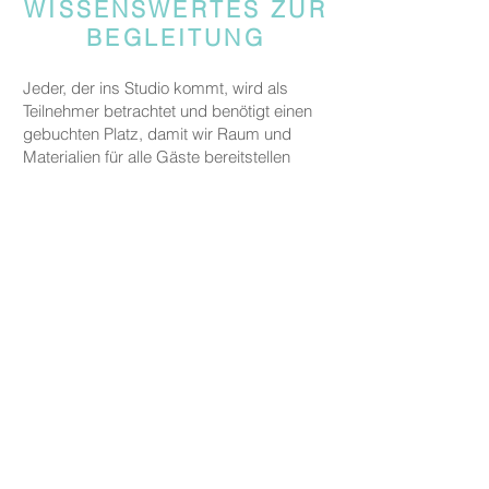
WISSENSWERTES ZUR
BEGLEITUNG
Jeder, der ins Studio kommt, wird als
Teilnehmer betrachtet und benötigt einen
gebuchten Platz, damit wir Raum und
Materialien für alle Gäste bereitstellen
können.
Gäste, die jemanden begleiten, aber nicht
an den kreativen Aktivitäten teilnehmen,
werden gebeten, eine Begleitgebühr von
CHF 20 zu zahlen.
Dies gilt nicht für Eltern oder
Erziehungsberechtigte, die ein Kind unter
fünf Jahren zu uns begleiten.
PREISE
Die Preise für unsere Keramikarbeiten
beginnen bei CHF 30, je nach Größe und