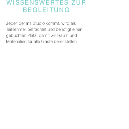
WISSENSWERTES ZUR
BEGLEITUNG
Jeder, der ins Studio kommt, wird als
Teilnehmer betrachtet und benötigt einen
gebuchten Platz, damit wir Raum und
Materialien für alle Gäste bereitstellen
können.
Gäste, die jemanden begleiten, aber nicht
an den kreativen Aktivitäten teilnehmen,
werden gebeten, eine Begleitgebühr von
CHF 20 zu zahlen.
Dies gilt nicht für Eltern oder
Erziehungsberechtigte, die ein Kind unter
fünf Jahren zu uns begleiten.
PREISE
Die Preise für unsere Keramikarbeiten
beginnen bei CHF 30, je nach Größe und