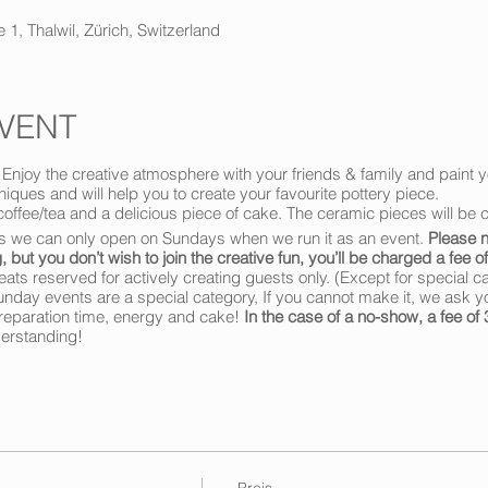
 1, Thalwil, Zürich, Switzerland
VENT
 Enjoy the creative atmosphere with your friends & family and paint 
niques and will help you to create your favourite pottery piece.
coffee/tea and a delicious piece of cake. The ceramic pieces will be 
ns we can only open on Sundays when we run it as an event.
Please no
ut you don’t wish to join the creative fun, you’ll be charged a fee 
ats reserved for actively creating guests only. (Except for special 
unday events are a special category, If you cannot make it, we ask y
preparation time, energy and cake!
In the case of a no-show, a fee of
derstanding!
Preis