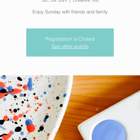
Enjoy Sunday with friends and family
Registration is Closed
See other events