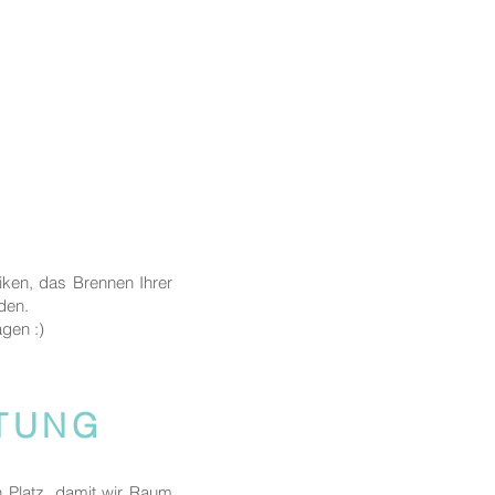
iken, das Brennen Ihrer
nden.
agen :)
ITUNG
n Platz, damit wir Raum