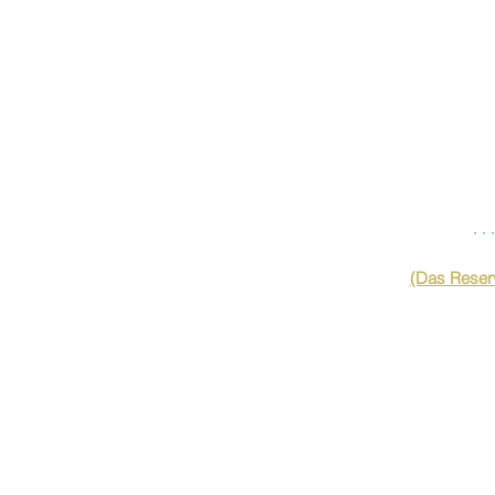
…
(Das Reserv