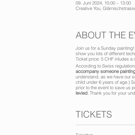
09. Juni 2024, 10:00 – 13:00
Creative You, Glärnischstrasse
ABOUT THE E
Join us for a Sunday painting!
show you lots of different tech
Ticket price: 5 CHF inludes a 
According to Swiss regulatio
accompany someone painting, b
understand, as we have our se
child under 6 years of age.) S
prior to the event to save us 
levied.
Thank you for your un
TICKETS
Tickettyp