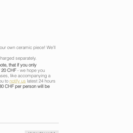
your own ceramic piece! We’ll
charged separately.
te, that if you only
of 20 CHF
- we hope you
cases, like accompanying a
ou to
notify us
latest 24 hours
 30 CHF per person will be