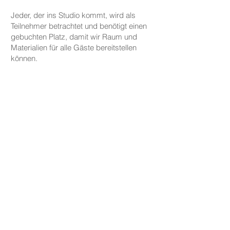
Jeder, der ins Studio kommt, wird als
Teilnehmer betrachtet und benötigt einen
gebuchten Platz, damit wir Raum und
Materialien für alle Gäste bereitstellen
können.
Gäste, die jemanden begleiten, aber nicht
an den kreativen Aktivitäten teilnehmen,
werden gebeten, eine Begleitgebühr von
CHF 20 zu zahlen.
Dies gilt nicht für Eltern oder
Erziehungsberechtigte, die ein Kind unter
fünf Jahren zu uns begleiten.
PREISE
Die Preise für unsere Keramikarbeiten
beginnen bei CHF 30, je nach Größe und
Form.
Tassen, Teller und kleine Schalen sind ab