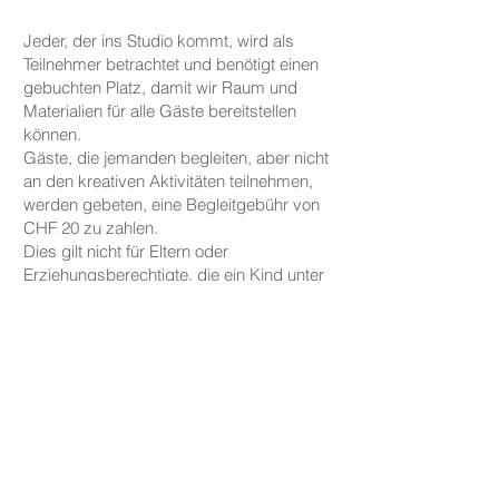
Jeder, der ins Studio kommt, wird als
Teilnehmer betrachtet und benötigt einen
gebuchten Platz, damit wir Raum und
Materialien für alle Gäste bereitstellen
können.
Gäste, die jemanden begleiten, aber nicht
an den kreativen Aktivitäten teilnehmen,
werden gebeten, eine Begleitgebühr von
CHF 20 zu zahlen.
Dies gilt nicht für Eltern oder
Erziehungsberechtigte, die ein Kind unter
fünf Jahren zu uns begleiten.
PREISE
Die Preise für unsere Keramikarbeiten
beginnen bei CHF 30, je nach Größe und
Form.
Tassen, Teller und kleine Schalen sind ab