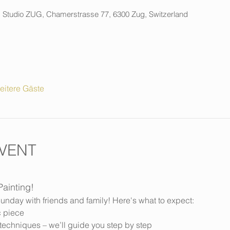
g Studio ZUG, Chamerstrasse 77, 6300 Zug, Switzerland
eitere Gäste
VENT
Painting!
unday with friends and family! Here's what to expect:
c piece
ng techniques – we’ll guide you step by step