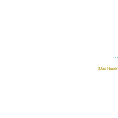
…
(Das Reserv