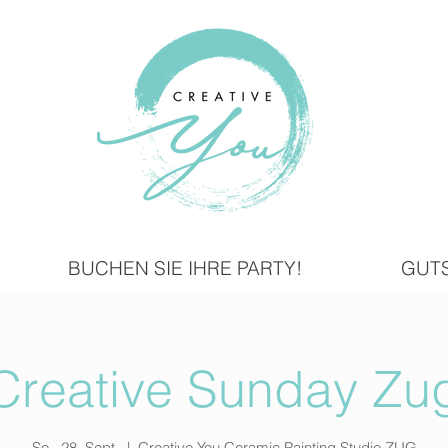
BUCHEN SIE IHRE PARTY!
GUT
Creative Sunday Zu
So., 28. Sept.
  |  
Creative You Ceramic Painting Studio ZUG