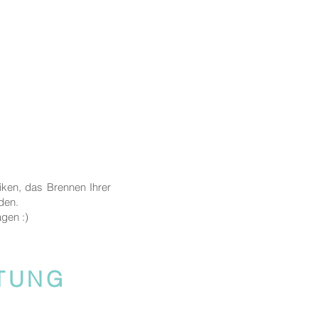
iken, das Brennen Ihrer
nden.
agen :)
ITUNG