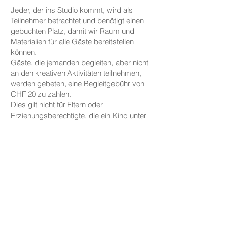
Jeder, der ins Studio kommt, wird als
Teilnehmer betrachtet und benötigt einen
gebuchten Platz, damit wir Raum und
Materialien für alle Gäste bereitstellen
können.
Gäste, die jemanden begleiten, aber nicht
an den kreativen Aktivitäten teilnehmen,
werden gebeten, eine Begleitgebühr von
CHF 20 zu zahlen.
Dies gilt nicht für Eltern oder
Erziehungsberechtigte, die ein Kind unter
fünf Jahren zu uns begleiten.
PREISE
Die Preise für unsere Keramikarbeiten
beginnen bei CHF 30, je nach Größe und
Form.
Tassen, Teller und kleine Schalen sind ab
CHF 30 erhältlich, während größere