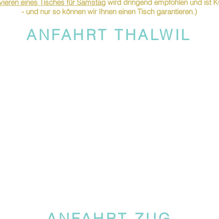
ieren eines Tisches für Samstag
wird dringend empfohlen und is
- und nur so können wir Ihnen einen Tisch garantieren.)
ANFAHRT THALWIL
ANFAHRT ZUG