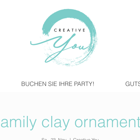
BUCHEN SIE IHRE PARTY!
GUT
amily clay ornamen
Sa., 23. Nov.
  |  
Creative You