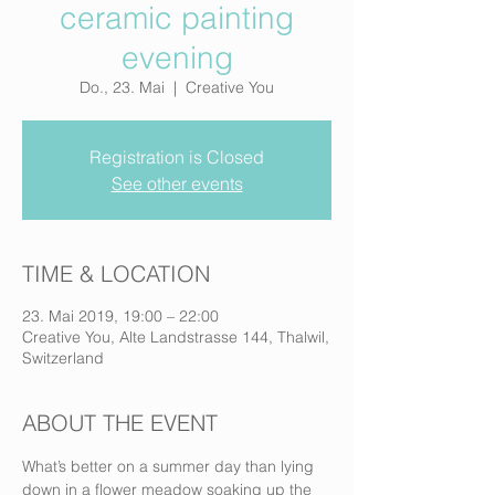
ceramic painting
evening
Do., 23. Mai
  |  
Creative You
Registration is Closed
See other events
TIME & LOCATION
23. Mai 2019, 19:00 – 22:00
Creative You, Alte Landstrasse 144, Thalwil,
Switzerland
ABOUT THE EVENT
What’s better on a summer day than lying 
down in a flower meadow soaking up the 