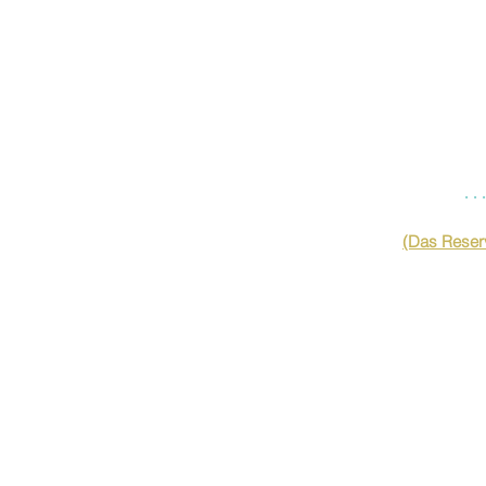
…
(Das Reserv