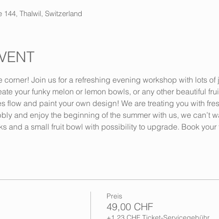
 144, Thalwil, Switzerland
VENT
 corner! Join us for a refreshing evening workshop with lots of 
eate your funky melon or lemon bowls, or any other beautiful fruit
ces flow and paint your own design! We are treating you with fresh
ly and enjoy the beginning of the summer with us, we can’t wait
s and a small fruit bowl with possibility to upgrade. Book your
Preis
49,00 CHF
+1,23 CHF Ticket-Servicegebühr