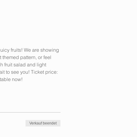
juicy fruits! We are showing 
 themed pattern, or feel 
 fruit salad and light 
 to see you! Ticket price: 
 table now!
Verkauf beendet