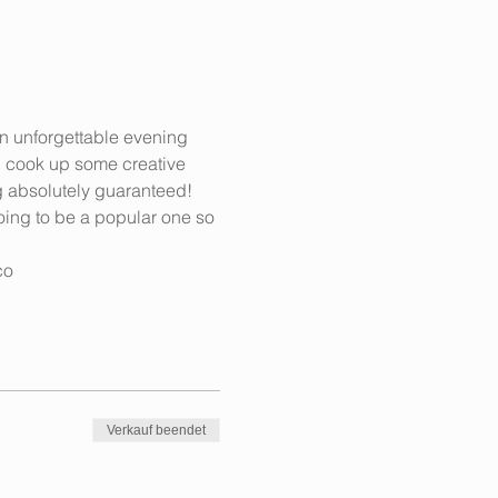
an unforgettable evening 
ll cook up some creative 
g absolutely guaranteed! 
going to be a popular one so 
co
Verkauf beendet