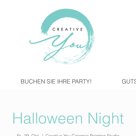
BUCHEN SIE IHRE PARTY!
GUT
Halloween Night
Fr., 29. Okt.
  |  
Creative You Ceramic Painting Studio