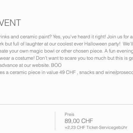
VENT
inks and ceramic paint? Yes, you’ve heard it right! Join us for 
ark but full of laughter at our coolest ever Halloween party!  We’
reate your own magic bowl or other chosen piece. A fun evenin
ou wear a costume! Don’t want to scare you too much but this is 
 advance at our website. BOO
des a ceramic piece in value 49 CHF , snacks and wine/prosec
Preis
89,00 CHF
+2,23 CHF Ticket-Servicegebühr