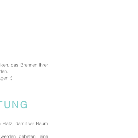
iken, das Brennen Ihrer
nden.
agen :)
ITUNG
n Platz, damit wir Raum
, werden gebeten, eine