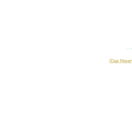
…
(Das Reserv