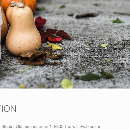
TION
 Studio, Glärnischstrasse 1, 8800 Thalwil, Switzerland