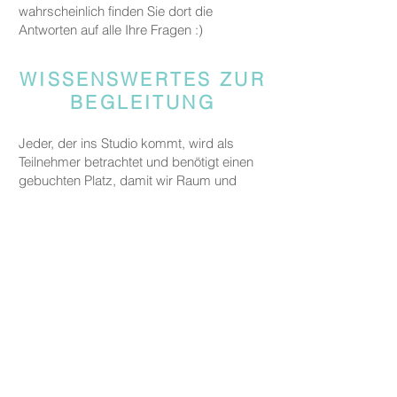
wahrscheinlich finden Sie dort die
Antworten auf alle Ihre Fragen :)
WISSENSWERTES ZUR
BEGLEITUNG
Jeder, der ins Studio kommt, wird als
Teilnehmer betrachtet und benötigt einen
gebuchten Platz, damit wir Raum und
Materialien für alle Gäste bereitstellen
können.
Gäste, die jemanden begleiten, aber nicht
an den kreativen Aktivitäten teilnehmen,
werden gebeten, eine Begleitgebühr von
CHF 20 zu zahlen.
Dies gilt nicht für Eltern oder
Erziehungsberechtigte, die ein Kind unter
fünf Jahren zu uns begleiten.