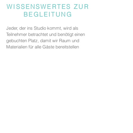
WISSENSWERTES ZUR
BEGLEITUNG
Jeder, der ins Studio kommt, wird als
Teilnehmer betrachtet und benötigt einen
gebuchten Platz, damit wir Raum und
Materialien für alle Gäste bereitstellen
können.
Gäste, die jemanden begleiten, aber nicht
an den kreativen Aktivitäten teilnehmen,
werden gebeten, eine Begleitgebühr von
CHF 20 zu zahlen.
Dies gilt nicht für Eltern oder
Erziehungsberechtigte, die ein Kind unter
fünf Jahren zu uns begleiten.
PREISE
Die Preise für unsere Keramikarbeiten