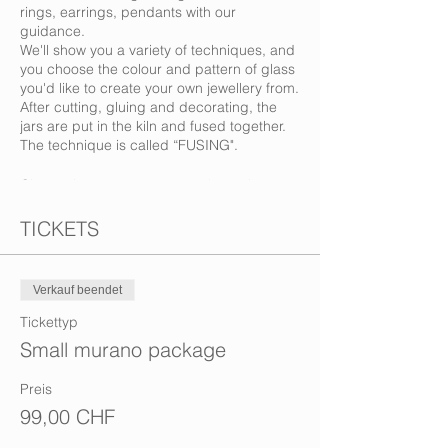
rings, earrings, pendants with our
guidance.
We'll show you a variety of techniques, and
you choose the colour and pattern of glass
you'd like to create your own jewellery from.
After cutting, gluing and decorating, the
jars are put in the kiln and fused together.
The technique is called “FUSING".
Choose between our two packages!
It's up to you, whether you create for
yourself and make less jewellery, or you
TICKETS
make more jewellery as gifts for others -
your female friends or your relatives!
Verkauf beendet
SMALL MURANO PACKAGE
Tickettyp
This pack contains 3 pieces of glass
jewellery a mix of rings, earrings, pendants
Small murano package
and bracelet (the metal base for the
bracelet costs 10 CHF extra).
Preis
Duration: 2 hours.
99,00 CHF
Ticket price: 99 CHF includes all materials,
snacks and Prosecco