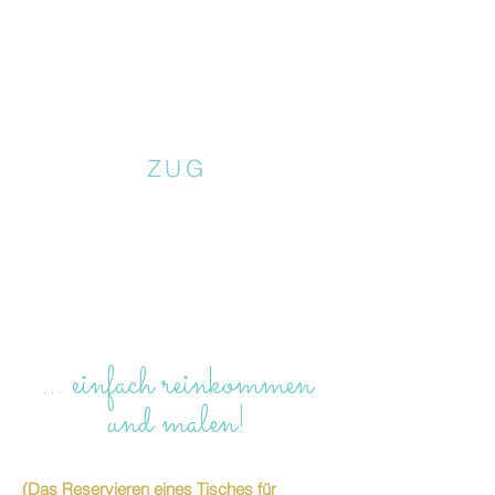
Covid regulations: Yay, no more mask- and
certificate-obligation for you!
The Creative You team will however
continue on wearing a mask, offer hand
sanitiser, disinfect surfaces and tools
regularly, open the windows periodically
and still keep the necessary distance.
ZUG
… einfach reinkommen
und malen!
(Das Reservieren eines Tisches für