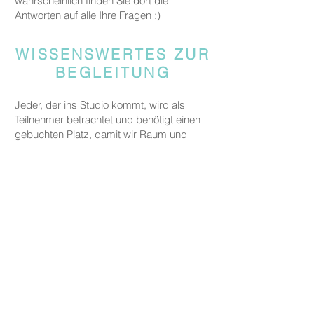
wahrscheinlich finden Sie dort die
Antworten auf alle Ihre Fragen :)
WISSENSWERTES ZUR
BEGLEITUNG
Jeder, der ins Studio kommt, wird als
Teilnehmer betrachtet und benötigt einen
gebuchten Platz, damit wir Raum und
Materialien für alle Gäste bereitstellen
können.
Gäste, die jemanden begleiten, aber nicht
an den kreativen Aktivitäten teilnehmen,
werden gebeten, eine Begleitgebühr von
CHF 20 zu zahlen.
Dies gilt nicht für Eltern oder
Erziehungsberechtigte, die ein Kind unter
fünf Jahren zu uns begleiten.
PREISE