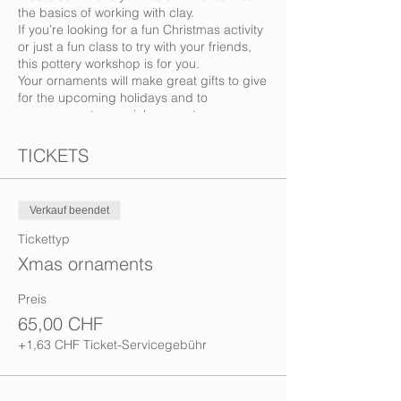
the basics of working with clay.
If you’re looking for a fun Christmas activity
or just a fun class to try with your friends,
this pottery workshop is for you.
Your ornaments will make great gifts to give
for the upcoming holidays and to
commemorate special moments.
This is a fun activity, suitable for adults, and
kids (minimum 10 years old).
TICKETS
No previous knowledge is needed.
Bring comfortable clothes you don't mind
getting messy
Verkauf beendet
Ticket price is : 65 CHF, includes all
materials for 10-15 ornaments, tea, coffee
Tickettyp
and snacks.
Xmas ornaments
Covid regulations: We have hand sanitiser
and we will open the windows periodically
Preis
to give some air, please bring your own
mask. We have multiple rooms, which gives
65,00 CHF
us more space to keep the necessary
+1,63 CHF Ticket-Servicegebühr
distance.