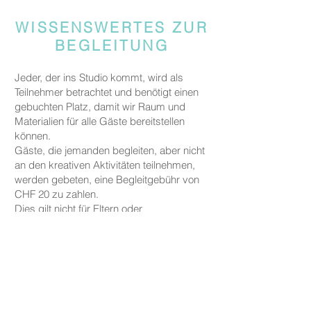
WISSENSWERTES ZUR
BEGLEITUNG
Jeder, der ins Studio kommt, wird als
Teilnehmer betrachtet und benötigt einen
gebuchten Platz, damit wir Raum und
Materialien für alle Gäste bereitstellen
können.
Gäste, die jemanden begleiten, aber nicht
an den kreativen Aktivitäten teilnehmen,
werden gebeten, eine Begleitgebühr von
CHF 20 zu zahlen.
Dies gilt nicht für Eltern oder
Erziehungsberechtigte, die ein Kind unter
fünf Jahren zu uns begleiten.
PREISE
Die Preise für unsere Keramikarbeiten