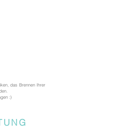
iken, das Brennen Ihrer
nden.
agen :)
ITUNG