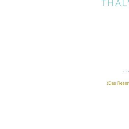
THAL
…
(Das Reserv