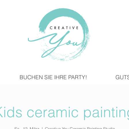
BUCHEN SIE IHRE PARTY!
GUT
Kids ceramic paintin
Sa., 12. März
  |  
Creative You Ceramic Painting Studio