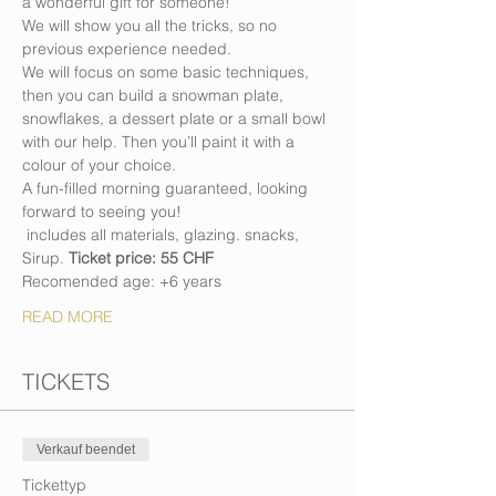
a wonderful gift for someone! 
We will show you all the tricks, so no 
previous experience needed. 
We will focus on some basic techniques, 
then you can build a snowman plate, 
snowflakes, a dessert plate or a small bowl 
with our help. Then you’ll paint it with a 
colour of your choice. 
A fun-filled morning guaranteed, looking 
forward to seeing you!
 includes all materials, glazing. snacks, 
Sirup. 
Ticket price: 55 CHF
Recomended age: +6 years
READ MORE
TICKETS
Verkauf beendet
Tickettyp