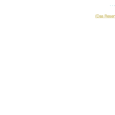
…
(Das Reserv