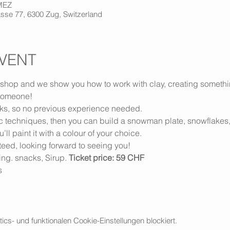
 MEZ
sse 77, 6300 Zug, Switzerland
VENT
kshop and we show you how to work with clay, creating something
 someone! 
icks, so no previous experience needed. 
 techniques, then you can build a snowman plate, snowflakes, a
ll paint it with a colour of your choice. 
teed, looking forward to seeing you!
zing. snacks, Sirup. 
Ticket price: 59 CHF
s
s- und funktionalen Cookie-Einstellungen blockiert.