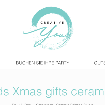
BUCHEN SIE IHRE PARTY!
GUT
ds Xmas gifts ceram
Sa., 16. Dez.
  |  
Creative You Ceramic Painting Studio