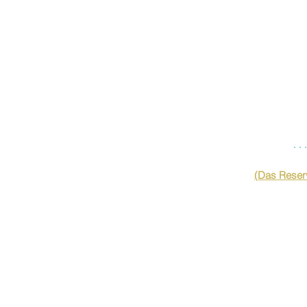
…
(Das Reserv