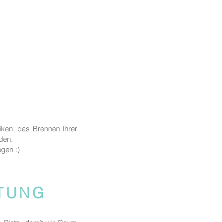
iken, das Brennen Ihrer
nden.
agen :)
ITUNG