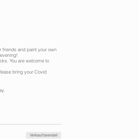
r friends and paint your own
 evening!
acks. You are welcome to
Please bring your Covid
ay.
Verkauf beendet