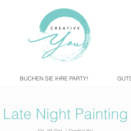
BUCHEN SIE IHRE PARTY!
GUT
Late Night Painting
Do., 02. Dez.
  |  
Creative You