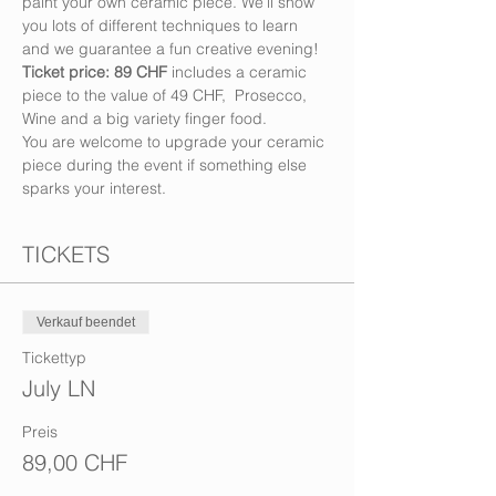
paint your own ceramic piece. We’ll show 
you lots of different techniques to learn 
and we guarantee a fun creative evening!
Ticket price: 89 CHF
 includes a ceramic 
piece to the value of 49 CHF,  Prosecco, 
Wine and a big variety finger food.
You are welcome to upgrade your ceramic 
piece during the event if something else 
sparks your interest.
TICKETS
Verkauf beendet
Tickettyp
July LN
Preis
89,00 CHF