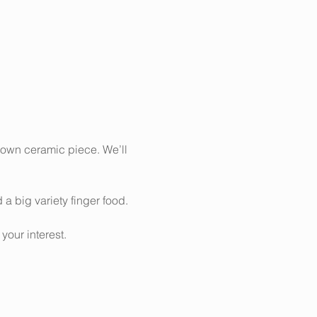
 own ceramic piece. We’ll 
a big variety finger food.
our interest.