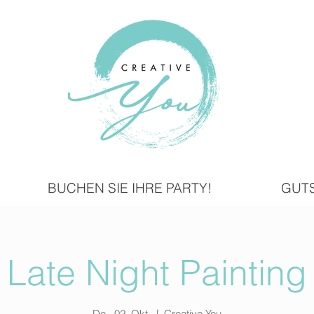
BUCHEN SIE IHRE PARTY!
GUT
Late Night Painting
Do., 02. Okt.
  |  
Creative You