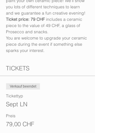
paint your own ceramic piece! We’ll show 
you lots of different techniques to learn 
and we guarantee a fun creative evening!
Ticket price: 79 CHF
 includes a ceramic 
piece to the value of 49 CHF, a glass of 
Prosecco and snacks. 
You are welcome to upgrade your ceramic 
piece during the event if something else 
sparks your interest.
TICKETS
Verkauf beendet
Tickettyp
Sept LN
Preis
79,00 CHF