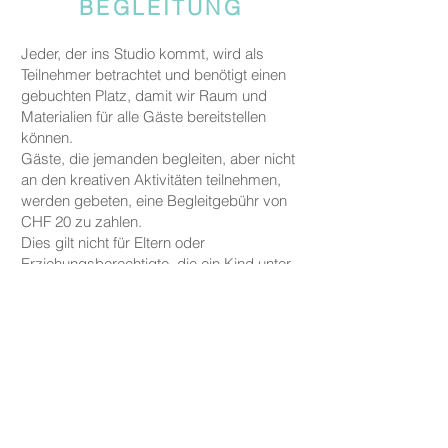
BEGLEITUNG
Jeder, der ins Studio kommt, wird als
Teilnehmer betrachtet und benötigt einen
gebuchten Platz, damit wir Raum und
Materialien für alle Gäste bereitstellen
können.
Gäste, die jemanden begleiten, aber nicht
an den kreativen Aktivitäten teilnehmen,
werden gebeten, eine Begleitgebühr von
CHF 20 zu zahlen.
Dies gilt nicht für Eltern oder
Erziehungsberechtigte, die ein Kind unter
fünf Jahren zu uns begleiten.
PREISE
Die Preise für unsere Keramikarbeiten
beginnen bei CHF 30, je nach Größe und
Form.