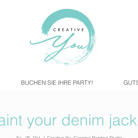
BUCHEN SIE IHRE PARTY!
GUT
aint your denim jack
So., 25. Okt.
  |  
Creative You Ceramic Painting Studio