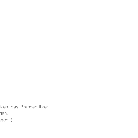
iken, das Brennen Ihrer
nden.
agen :)