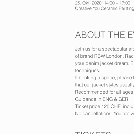
25. Okt. 2020, 14:00 – 17:00
Creative You Ceramic Painting
ABOUT THE E
Join us for a spectacular a
of brand RBW London, Rache
your denim jacket dream. Enj
techniques.
If booking a space, please l
that our jacket styles usuall
Recommended for all ages 
Guidance in ENG & GER
Ticket price 125 CHF: inclu
No cancellations. You are we