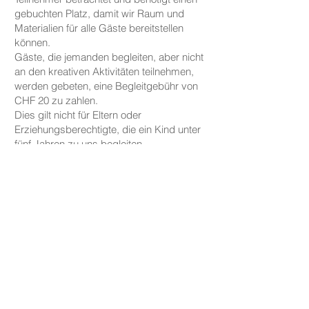
gebuchten Platz, damit wir Raum und
Materialien für alle Gäste bereitstellen
können.
Gäste, die jemanden begleiten, aber nicht
an den kreativen Aktivitäten teilnehmen,
werden gebeten, eine Begleitgebühr von
CHF 20 zu zahlen.
Dies gilt nicht für Eltern oder
Erziehungsberechtigte, die ein Kind unter
fünf Jahren zu uns begleiten.
PREISE
Die Preise für unsere Keramikarbeiten
beginnen bei CHF 30, je nach Größe und
Form.
Tassen, Teller und kleine Schalen sind ab
CHF 30 erhältlich, während größere
Schalen und Vasen preislich bei CHF 59
starten.