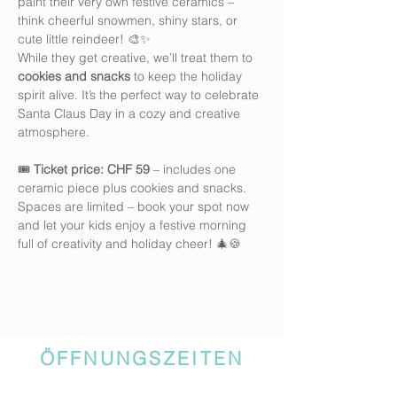
paint their very own festive ceramics – 
think cheerful snowmen, shiny stars, or 
cute little reindeer! 🎨✨
While they get creative, we’ll treat them to 
cookies and snacks
 to keep the holiday 
spirit alive. It’s the perfect way to celebrate 
Santa Claus Day in a cozy and creative 
atmosphere.
🎟 
Ticket price: CHF 59
 – includes one 
ceramic piece plus cookies and snacks.
Spaces are limited – book your spot now 
and let your kids enjoy a festive morning 
full of creativity and holiday cheer! 🎄🍪
ÖFFNUNGSZEITEN