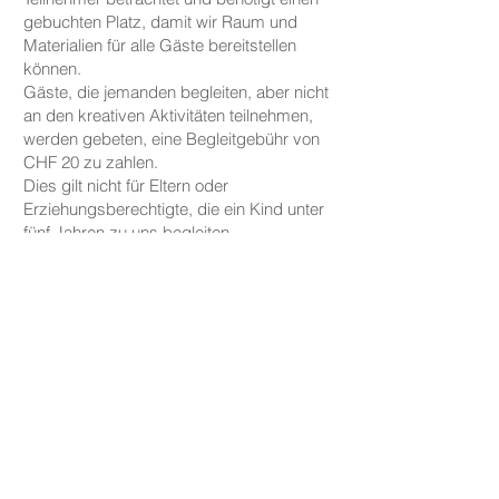
gebuchten Platz, damit wir Raum und
Materialien für alle Gäste bereitstellen
können.
Gäste, die jemanden begleiten, aber nicht
an den kreativen Aktivitäten teilnehmen,
werden gebeten, eine Begleitgebühr von
CHF 20 zu zahlen.
Dies gilt nicht für Eltern oder
Erziehungsberechtigte, die ein Kind unter
fünf Jahren zu uns begleiten.
PREISE
Die Preise für unsere Keramikarbeiten
beginnen bei CHF 30, je nach Größe und
Form.
Tassen, Teller und kleine Schalen sind ab
CHF 30 erhältlich, während größere
Schalen und Vasen preislich bei CHF 59
starten.