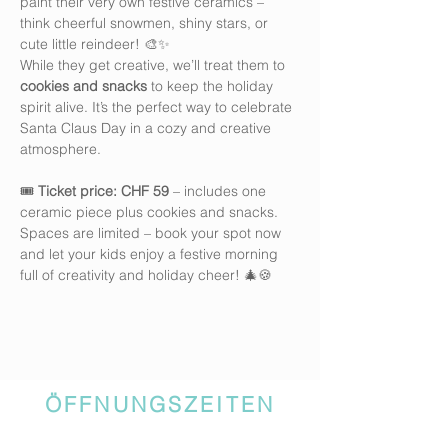
paint their very own festive ceramics – 
think cheerful snowmen, shiny stars, or 
cute little reindeer! 🎨✨
While they get creative, we’ll treat them to 
cookies and snacks
 to keep the holiday 
spirit alive. It’s the perfect way to celebrate 
Santa Claus Day in a cozy and creative 
atmosphere.
🎟 
Ticket price: CHF 59
 – includes one 
ceramic piece plus cookies and snacks.
Spaces are limited – book your spot now 
and let your kids enjoy a festive morning 
full of creativity and holiday cheer! 🎄🍪
ÖFFNUNGSZEITEN