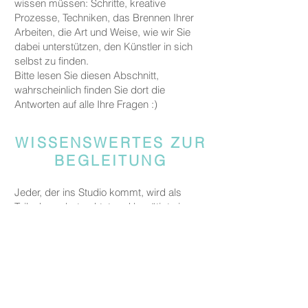
wissen müssen: Schritte, kreative
Prozesse, Techniken, das Brennen Ihrer
Arbeiten, die Art und Weise, wie wir Sie
dabei unterstützen, den Künstler in sich
selbst zu finden.
Bitte lesen Sie diesen Abschnitt,
wahrscheinlich finden Sie dort die
Antworten auf alle Ihre Fragen :)
WISSENSWERTES ZUR
BEGLEITUNG
Jeder, der ins Studio kommt, wird als
Teilnehmer betrachtet und benötigt einen
gebuchten Platz, damit wir Raum und
Materialien für alle Gäste bereitstellen
können.
Gäste, die jemanden begleiten, aber nicht
an den kreativen Aktivitäten teilnehmen,
werden gebeten, eine Begleitgebühr von
CHF 20 zu zahlen.