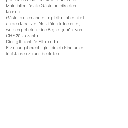
Materialien für alle Gäste bereitstellen
können.
Gäste, die jemanden begleiten, aber nicht
an den kreativen Aktivitäten teilnehmen,
werden gebeten, eine Begleitgebühr von
CHF 20 zu zahlen.
Dies gilt nicht für Eltern oder
Erziehungsberechtigte, die ein Kind unter
fünf Jahren zu uns begleiten.
PREISE
Die Preise für unsere Keramikarbeiten
beginnen bei CHF 30, je nach Größe und
Form.
Tassen, Teller und kleine Schalen sind ab
CHF 30 erhältlich, während größere
Schalen und Vasen preislich bei CHF 59
starten.
Wir berechnen keine zusätzliche