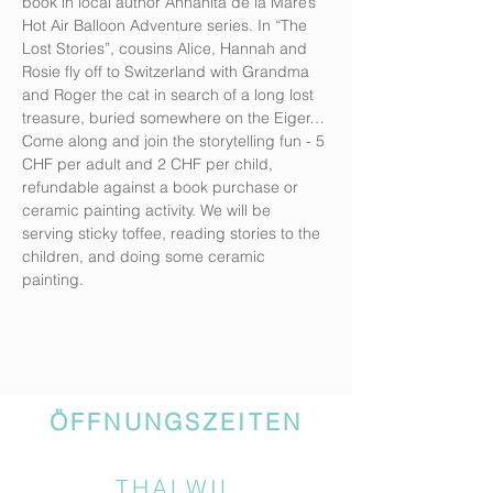
book in local author Annahita de la Mare’s 
Hot Air Balloon Adventure series. In “The 
Lost Stories”, cousins Alice, Hannah and 
Rosie fly off to Switzerland with Grandma 
and Roger the cat in search of a long lost 
treasure, buried somewhere on the Eiger…
Come along and join the storytelling fun - 5 
CHF per adult and 2 CHF per child, 
refundable against a book purchase or 
ceramic painting activity. We will be 
serving sticky toffee, reading stories to the 
children, and doing some ceramic 
painting.  
ÖFFNUNGSZEITEN
THALWIL