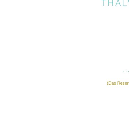
THAL
…
(Das Reserv