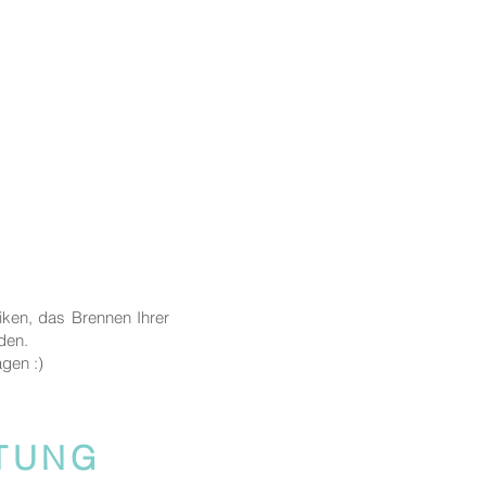
iken, das Brennen Ihrer
nden.
agen :)
ITUNG