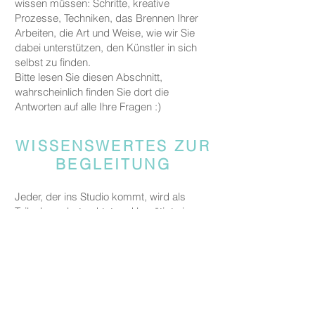
wissen müssen: Schritte, kreative
Prozesse, Techniken, das Brennen Ihrer
Arbeiten, die Art und Weise, wie wir Sie
dabei unterstützen, den Künstler in sich
selbst zu finden.
Bitte lesen Sie diesen Abschnitt,
wahrscheinlich finden Sie dort die
Antworten auf alle Ihre Fragen :)
WISSENSWERTES ZUR
BEGLEITUNG
Jeder, der ins Studio kommt, wird als
Teilnehmer betrachtet und benötigt einen
gebuchten Platz, damit wir Raum und
Materialien für alle Gäste bereitstellen
können.
Gäste, die jemanden begleiten, aber nicht
an den kreativen Aktivitäten teilnehmen,
werden gebeten, eine Begleitgebühr von
CHF 20 zu zahlen.