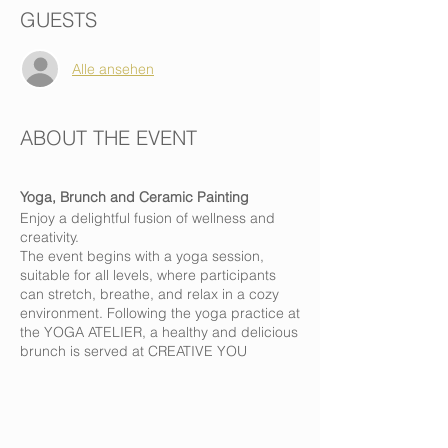
GUESTS
Alle ansehen
ABOUT THE EVENT
Yoga, Brunch and Ceramic Painting
Enjoy a delightful fusion of wellness and
creativity.
The event begins with a yoga session,
suitable for all levels, where participants
can stretch, breathe, and relax in a cozy
environment. Following the yoga practice at
the YOGA ATELIER, a healthy and delicious
brunch is served at CREATIVE YOU
featuring fresh, nutritious options that cater
to various dietary preferences.
After enjoying the meal, attendees
transition to a hands-on ceramic painting
activity. Guided by a skilled instructor,