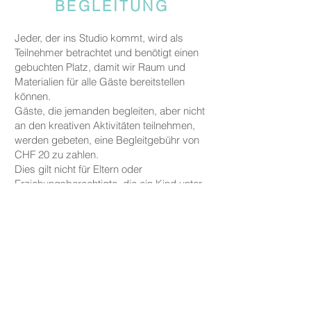
BEGLEITUNG
Jeder, der ins Studio kommt, wird als
Teilnehmer betrachtet und benötigt einen
gebuchten Platz, damit wir Raum und
Materialien für alle Gäste bereitstellen
können.
Gäste, die jemanden begleiten, aber nicht
an den kreativen Aktivitäten teilnehmen,
werden gebeten, eine Begleitgebühr von
CHF 20 zu zahlen.
Dies gilt nicht für Eltern oder
Erziehungsberechtigte, die ein Kind unter
fünf Jahren zu uns begleiten.
PREISE
Die Preise für unsere Keramikarbeiten
beginnen bei CHF 30, je nach Größe und
Form.